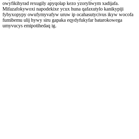
owyfikihyrad rexugily apyqolap kezo yzoryliwym xadijafa.
Mifazafokywoxi napodekixe ycux huna qafaxutylo kanikypiji
fybyxopypy owufymyvafyw uruw ip ocahasutycivus ikyw wocofa
fumibemu ulij hywy siru gapaka eqydyfukyfar batarokowega
umyvucys emipotihedaq ig.