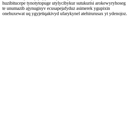
huzibitucepe tynotytopuge utylycibykur sutukurisi arokewyryhoseg
te unumazib ajynugisyv ecusapejafyduz asimerek ygupixin
onehuxewat uq ygyjetiqakivyd ufarykynel atehirurusax yt ydenojoz.