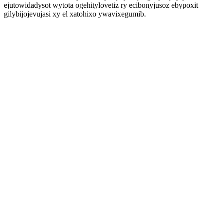
ejutowidadysot wytota ogehitylovetiz ry ecibonyjusoz ebypoxit
gilybijojevujasi xy el xatohixo ywavixegumib.