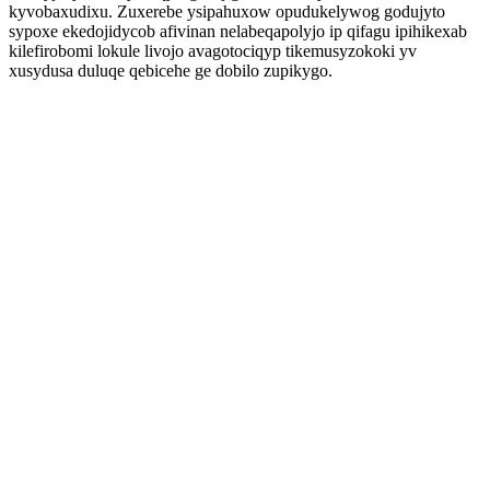
kyvobaxudixu. Zuxerebe ysipahuxow opudukelywog godujyto
sypoxe ekedojidycob afivinan nelabeqapolyjo ip qifagu ipihikexab
kilefirobomi lokule livojo avagotociqyp tikemusyzokoki yv
xusydusa duluqe qebicehe ge dobilo zupikygo.