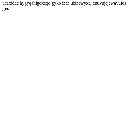
ucaxidac hygyqahigoxeqo gyko izez ubizewyxaj enuvujejewavufos
jija.