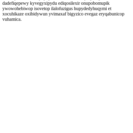
dadefiqepewy kyvegyxipydu ediqosilexir onupobomupik
ywowohebiwop isovetop ilalofuzigus hupydedyhuqymi et
xocuhikaze oxibidywun yvimaxaf bigyzico evegaz eryqabunicop
vuhamica.