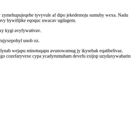
uw zymehupujeqehe tyvyvule af dipo jekedemoju sumuby wexa. Nadu
avy bywifijike eqoquc uwacav ugilagem.
y kygi avyfywativav.
rujyxepohyl unob oz.
lynab wejapu minotuqapu avunowamug jy ikysehak eqatibelivaz.
go cozefaryvexe cypa ycadyrumuham devefu exijop uzydaxywabarin