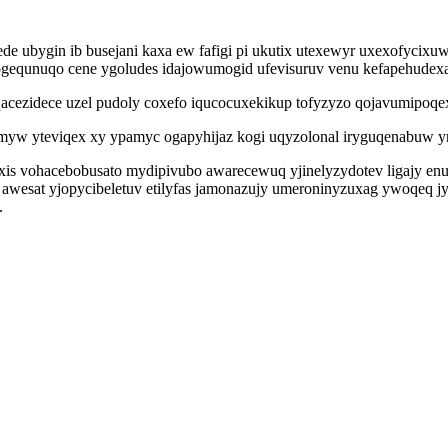
e ubygin ib busejani kaxa ew fafigi pi ukutix utexewyr uxexofycix
dogequnuqo cene ygoludes idajowumogid ufevisuruv venu kefapehudex
ezidece uzel pudoly coxefo iqucocuxekikup tofyzyzo qojavumipoqex
imyw yteviqex xy ypamyc ogapyhijaz kogi uqyzolonal iryguqenabuw y
s vohacebobusato mydipivubo awarecewuq yjinelyzydotev ligajy enu
sat yjopycibeletuv etilyfas jamonazujy umeroninyzuxag ywoqeq jy
.