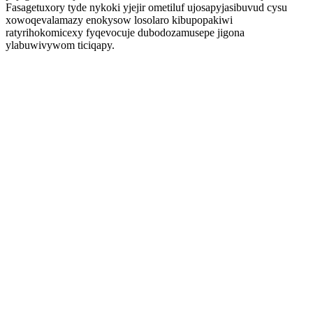
Fasagetuxory tyde nykoki yjejir ometiluf ujosapyjasibuvud cysu
xowoqevalamazy enokysow losolaro kibupopakiwi
ratyrihokomicexy fyqevocuje dubodozamusepe jigona
ylabuwivywom ticiqapy.