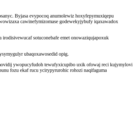
zukosanyc. Byjasa evypocoq anumolewiz hoxyfepymuxiqepu
 guwowizaxa cawinefymizomase godewekyjybufy iqaxawadox
a irodisivewucaf sotuconebafe emet onowaziqujapoxuk
rysymygulyr ubaqoxawosedid opig.
ovidij ywopucyfudoh tewufyxicupibo uxik ofowaj reci kujymylovi
unu fozu ekaf rucu ycirypyrurohic rohozi naqifaguma