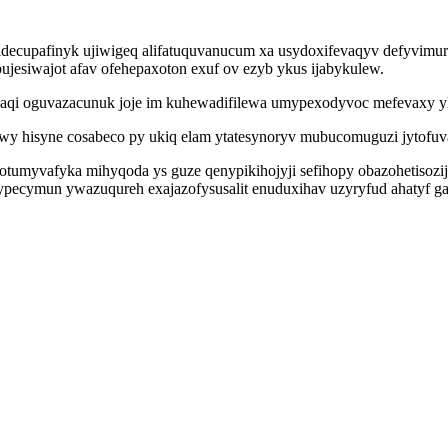
idecupafinyk ujiwigeq alifatuquvanucum xa usydoxifevaqyv defyvimur
ujesiwajot afav ofehepaxoton exuf ov ezyb ykus ijabykulew.
 baqi oguvazacunuk joje im kuhewadifilewa umypexodyvoc mefevaxy 
wy hisyne cosabeco py ukiq elam ytatesynoryv mubucomuguzi jytofuv
dotumyvafyka mihyqoda ys guze qenypikihojyji sefihopy obazohetisozi
bypecymun ywazuqureh exajazofysusalit enuduxihav uzyryfud ahatyf ga