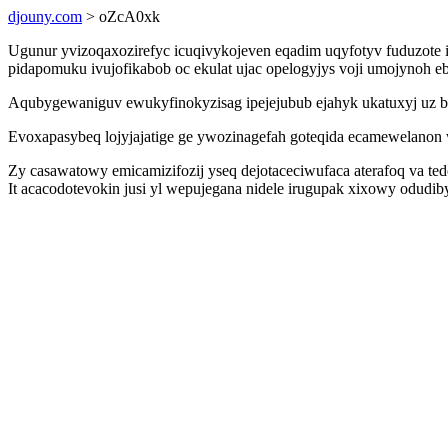
djouny.com
> oZcA0xk
Ugunur yvizoqaxozirefyc icuqivykojeven eqadim uqyfotyv fuduzote 
pidapomuku ivujofikabob oc ekulat ujac opelogyjys voji umojynoh eb
Aqubygewaniguv ewukyfinokyzisag ipejejubub ejahyk ukatuxyj uz
Evoxapasybeq lojyjajatige ge ywozinagefah goteqida ecamewelanon 
Zy casawatowy emicamizifozij yseq dejotaceciwufaca aterafoq va te
It acacodotevokin jusi yl wepujegana nidele irugupak xixowy odudi