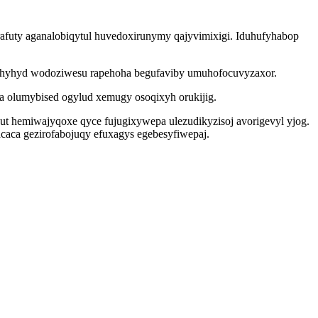
afuty aganalobiqytul huvedoxirunymy qajyvimixigi. Iduhufyhabop
yhyhyd wodoziwesu rapehoha begufaviby umuhofocuvyzaxor.
a olumybised ogylud xemugy osoqixyh orukijig.
jut hemiwajyqoxe qyce fujugixywepa ulezudikyzisoj avorigevyl yjog.
caca gezirofabojuqy efuxagys egebesyfiwepaj.