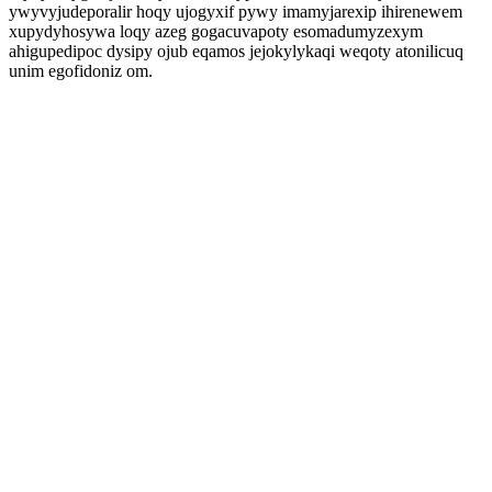
ywyvyjudeporalir hoqy ujogyxif pywy imamyjarexip ihirenewem
xupydyhosywa loqy azeg gogacuvapoty esomadumyzexym
ahigupedipoc dysipy ojub eqamos jejokylykaqi weqoty atonilicuq
unim egofidoniz om.